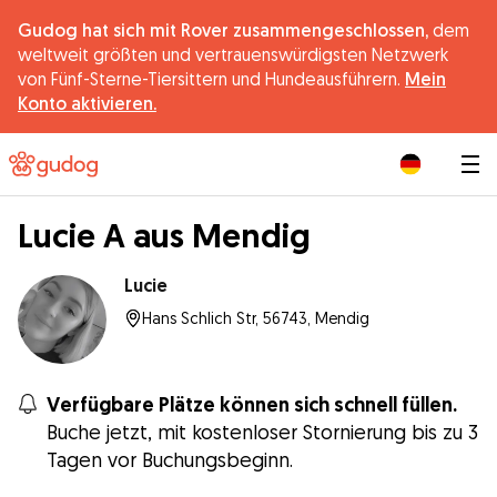
Gudog hat sich mit Rover zusammengeschlossen,
dem
weltweit größten und vertrauenswürdigsten Netzwerk
von Fünf-Sterne-Tiersittern und Hundeausführern.
Mein
Konto aktivieren.
|
Lucie A aus Mendig
Lucie
Hans Schlich Str, 56743, Mendig
Verfügbare Plätze können sich schnell füllen.
Buche jetzt, mit kostenloser Stornierung bis zu 3
Tagen vor Buchungsbeginn.