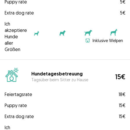
Puppy rate
5€
Extra dog rate
5€
Ich
akzeptiere
Hunde
Inklusive Welpen
aller
Größen
Hundetagesbetreuung
15€
Tagsüber beim Sitter zu Hause
Feiertagsrate
18€
Puppy rate
15€
Extra dog rate
15€
Ich