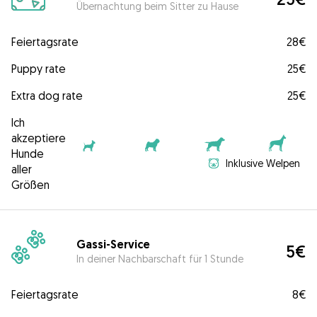
Übernachtung beim Sitter zu Hause
Feiertagsrate
28€
Puppy rate
25€
Extra dog rate
25€
Ich
akzeptiere
Hunde
Inklusive Welpen
aller
Größen
Gassi-Service
5€
In deiner Nachbarschaft für 1 Stunde
Feiertagsrate
8€