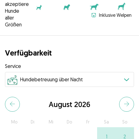
akzeptiere
Hunde
Inklusive Welpen
aller
Größen
Verfügbarkeit
Service
August 2026
Mo
Di
Mi
Do
Fr
Sa
So
1
2