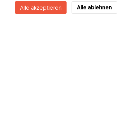
Alle ablehnen
Alle akzeptieren
Kennst du die Vorteile von Gudog? Mehr sehen
Services
Wie es geht
Über Gudog
Bewertungen
Tierärztliche Abdeckung
Tipps für Hundehalter
Tipps für Hundesitter
Hundesitter werden
Blog