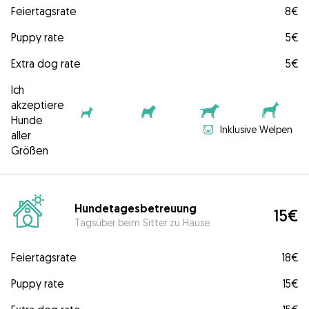
Feiertagsrate
8€
Puppy rate
5€
Extra dog rate
5€
Ich
akzeptiere
Hunde
Inklusive Welpen
aller
Größen
Hundetagesbetreuung
15€
Tagsüber beim Sitter zu Hause
Feiertagsrate
18€
Puppy rate
15€