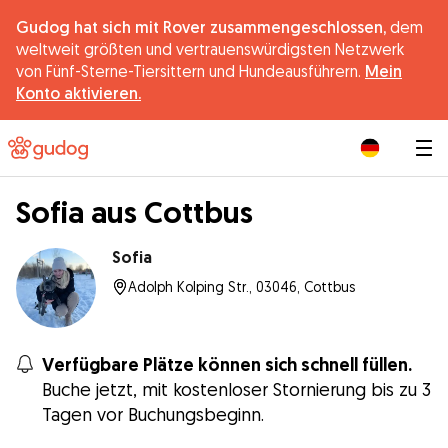
Gudog hat sich mit Rover zusammengeschlossen,
dem
weltweit größten und vertrauenswürdigsten Netzwerk
von Fünf-Sterne-Tiersittern und Hundeausführern.
Mein
Konto aktivieren.
|
Sofia aus Cottbus
Sofia
Adolph Kolping Str., 03046, Cottbus
Verfügbare Plätze können sich schnell füllen.
Buche jetzt, mit kostenloser Stornierung bis zu 3
Tagen vor Buchungsbeginn.