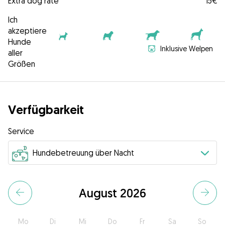
Extra dog rate
15€
Ich
akzeptiere
Hunde
Inklusive Welpen
aller
Größen
Verfügbarkeit
Service
August 2026
Mo
Di
Mi
Do
Fr
Sa
So