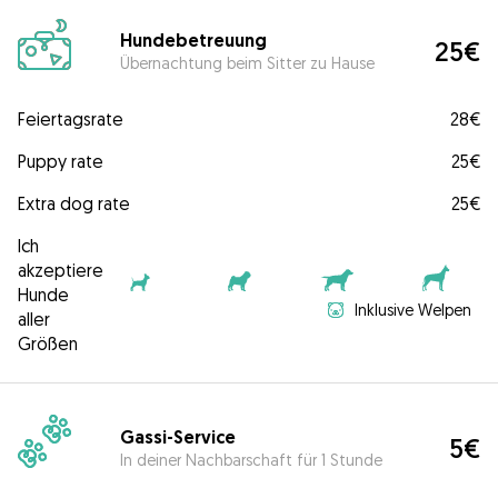
Hundebetreuung
25€
Übernachtung beim Sitter zu Hause
Feiertagsrate
28€
Puppy rate
25€
Extra dog rate
25€
Ich
akzeptiere
Hunde
Inklusive Welpen
aller
Größen
Gassi-Service
5€
In deiner Nachbarschaft für 1 Stunde