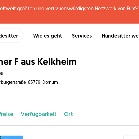
tweit größten und vertrauenswürdigsten Netzwerk von Fünf-St
desitter
Wie es geht
Services
Hundesitter w
ner F aus Kelkheim
na
erburgerstraße, 65779, Dornum
Preise
Verfügbarkeit
Ort