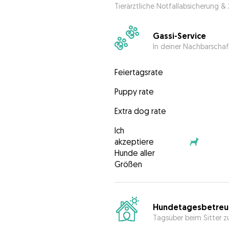
Tierärztliche Notfallabsicherung &
Gassi-Service
In deiner Nachbarschaf
Feiertagsrate
Puppy rate
Extra dog rate
Ich
akzeptiere
Hunde aller
Größen
Hundetagesbetreu
Tagsüber beim Sitter z