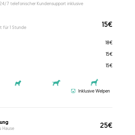
 24/7 telefonischer Kundensupport inklusive
15€
t für 1 Stunde
18€
15€
15€
Inklusive Welpen
ung
25€
u Hause