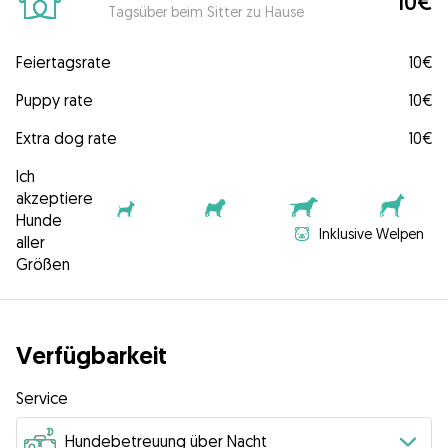
10€
Tagsüber beim Sitter zu Hause
Feiertagsrate
10€
Puppy rate
10€
Extra dog rate
10€
Ich
akzeptiere
Hunde
Inklusive Welpen
aller
Größen
Verfügbarkeit
Service