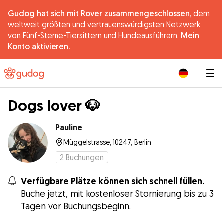
Gudog hat sich mit Rover zusammengeschlossen,
dem
weltweit größten und vertrauenswürdigsten Netzwerk
von Fünf-Sterne-Tiersittern und Hundeausführern.
Mein
Konto aktivieren.
|
Dogs lover 🐶
Pauline
Müggelstrasse, 10247, Berlin
2
Buchungen
Verfügbare Plätze können sich schnell füllen.
Buche jetzt, mit kostenloser Stornierung bis zu 3
Tagen vor Buchungsbeginn.