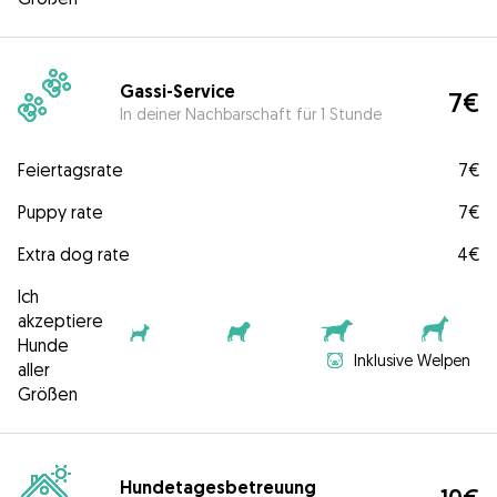
Gassi-Service
7€
In deiner Nachbarschaft für 1 Stunde
Feiertagsrate
7€
Puppy rate
7€
Extra dog rate
4€
Ich
akzeptiere
Hunde
Inklusive Welpen
aller
Größen
Hundetagesbetreuung