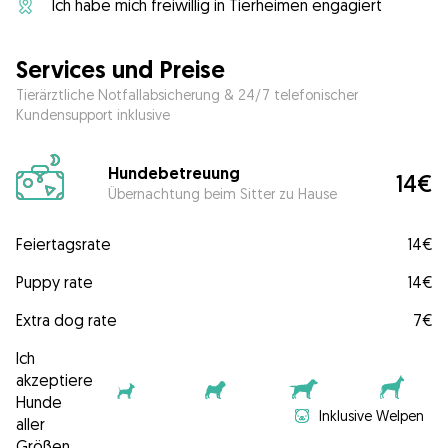
Ich habe mich freiwillig in Tierheimen engagiert
Services und Preise
Tierärztliche Notfallabsicherung & 24/7 telefonischer
Kundensupport inklusive
Hundebetreuung
14€
Übernachtung beim Sitter zu Hause
Feiertagsrate
14€
Puppy rate
14€
Extra dog rate
7€
Ich
akzeptiere
Hunde
Inklusive Welpen
aller
Größen