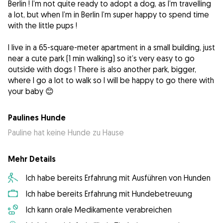
Berlin ! I’m not quite ready to adopt a dog, as I’m travelling
a lot, but when I’m in Berlin I’m super happy to spend time
with the little pups !
I live in a 65-square-meter apartment in a small building, just
near a cute park (1 min walking) so it’s very easy to go
outside with dogs ! There is also another park, bigger,
where I go a lot to walk so I will be happy to go there with
your baby 😊
Paulines Hunde
Pauline hat keine Hunde zu Hause
Mehr Details
Ich habe bereits Erfahrung mit Ausführen von Hunden
Ich habe bereits Erfahrung mit Hundebetreuung
Ich kann orale Medikamente verabreichen