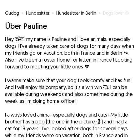
Gudog
»
Hundesitter
»
Hundesitter in Berlin
»
Dogs lover 🐶
Über Pauline
Hey 👋🏻 my name is Pauline and I love animals, especially
dogs ! I’ve already taken care of dogs for many days when
my friends go on vacation, both in France and in Berlin 🐾.
Also, I’ve been a foster home for kitten in France ! Looking
forward to meeting your little ones 🧡
I wanna make sure that your dog feels comfy and has fun !
And I will enjoy his company, so it’s a win win 🥰. I can be
available during weekends and also sometimes during the
week, as I’m doing home office !
I always loved animal, especially dogs and cats ! My little
brother has a dog (the one in the picture 🥺) and I had a
cat for 18 years ! I’ve looked after dogs for several days
while my friends were on vacation, both in France and in