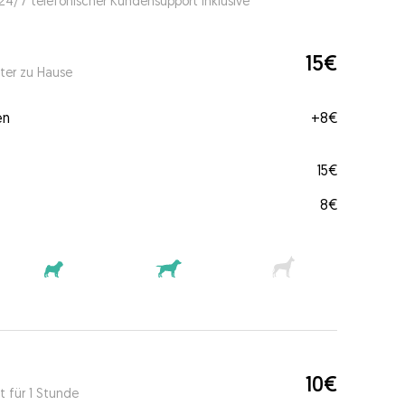
 24/7 telefonischer Kundensupport inklusive
15€
ter zu Hause
en
+
8€
15€
8€
10€
t für 1 Stunde