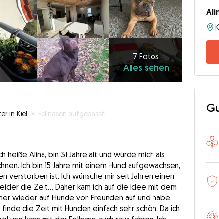
Ali
K
7
Fotos
Alles
7 Fotos
Alles sehen
sehen
Gu
er in Kiel
»
Fellnasen aufgepasst!
ch heiße Alina, bin 31 Jahre alt und würde mich als
nen. Ich bin 15 Jahre mit einem Hund aufgewachsen,
en verstorben ist. Ich wünsche mir seit Jahren einen
leider die Zeit… Daher kam ich auf die Idee mit dem
mmer wieder auf Hunde von Freunden auf und habe
h finde die Zeit mit Hunden einfach sehr schön. Da ich