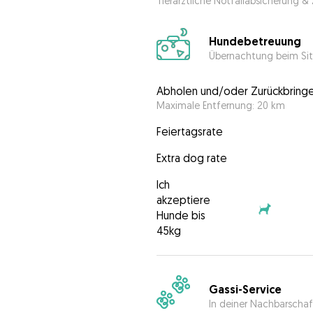
Tierärztliche Notfallabsicherung &
Hundebetreuung
Übernachtung beim Sit
Abholen und/oder Zurückbring
Maximale Entfernung: 20 km
Feiertagsrate
Extra dog rate
Ich
akzeptiere
Hunde bis
45kg
Gassi-Service
In deiner Nachbarschaf