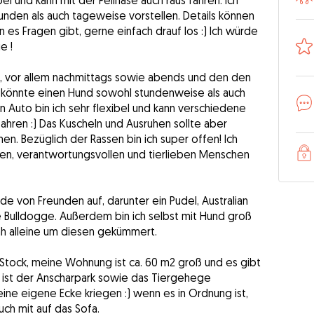
bel und kann mit der Fellnase auch raus fahren. Ich
unden als auch tageweise vorstellen. Details können
s Fragen gibt, gerne einfach drauf los :) Ich würde
e !
, vor allem nachmittags sowie abends und den den
 könnte einen Hund sowohl stundenweise als auch
 Auto bin ich sehr flexibel und kann verschiedene
hren :) Das Kuscheln und Ausruhen sollte aber
men. Bezüglich der Rassen bin ich super offen! Ich
en, verantwortungsvollen und tierlieben Menschen
e von Freunden auf, darunter ein Pudel, Australian
 Bulldogge. Außerdem bin ich selbst mit Hund groß
 alleine um diesen gekümmert.
 Stock, meine Wohnung ist ca. 60 m2 groß und es gibt
e ist der Anscharpark sowie das Tiergehege
ne eigene Ecke kriegen :) wenn es in Ordnung ist,
uch mit auf das Sofa.