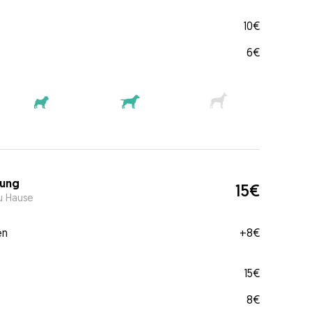
10€
6€
ung
15€
u Hause
en
+
8€
15€
8€