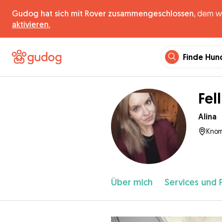
Gudog hat sich mit Rover zusammengeschlossen,
dem wel
aktivieren.
Finde Hun
Fel
Alina
Knorr
Über mich
Services und 