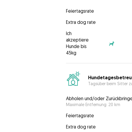
Feiertagsrate
Extra dog rate
Ich
akzeptiere
Hunde bis
45kg
Hundetagesbetreu
Tagsüber beim Sitter z
Abholen und/oder Zurückbring
Maximale Entfernung: 20 km
Feiertagsrate
Extra dog rate