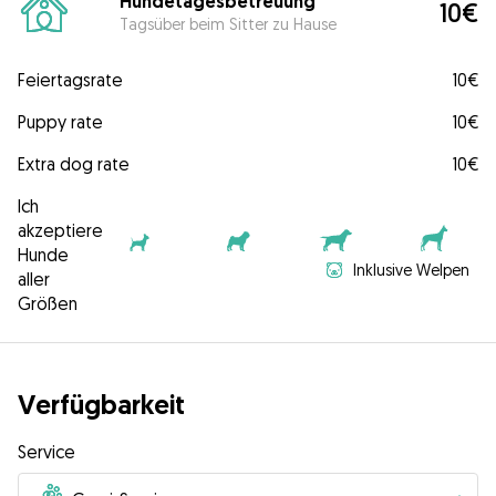
Hundetagesbetreuung
10€
Tagsüber beim Sitter zu Hause
Feiertagsrate
10€
Puppy rate
10€
Extra dog rate
10€
Ich
akzeptiere
Hunde
Inklusive Welpen
aller
Größen
Verfügbarkeit
Service