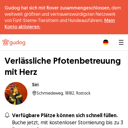
Gudog hat sich mit Rover zusammengeschlossen,
dem
weltweit größten und vertrauenswürdigsten Netzwerk
von Fünf-Sterne-Tiersittern und Hundeausführern.
Mein
Konto aktivieren.
|
Verlässliche Pfotenbetreuung
mit Herz
Siri
Schmiedeweg, 18182, Rostock
Verfügbare Plätze können sich schnell füllen.
Buche jetzt, mit kostenloser Stornierung bis zu 3