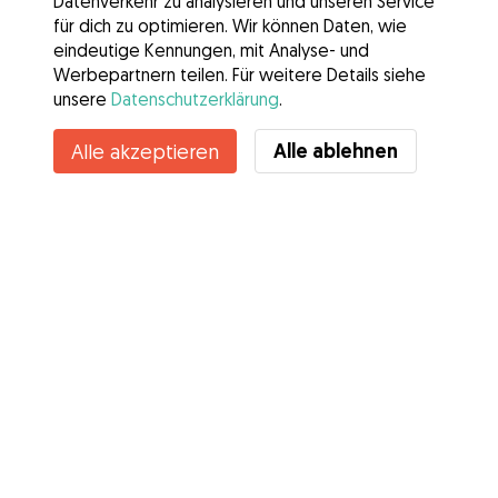
Datenverkehr zu analysieren und unseren Service
für dich zu optimieren. Wir können Daten, wie
eindeutige Kennungen, mit Analyse- und
Werbepartnern teilen. Für weitere Details siehe
unsere
Datenschutzerklärung
.
Kontakt
Alle ablehnen
Alle akzeptieren
Kennst du die Vorteile von Gudog? Mehr sehen
Services
Wie es geht
Über Gudog
Bewertungen
Tierärztliche Abdeckung
Tipps für Hundehalter