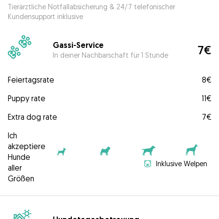
Tierärztliche Notfallabsicherung & 24/7 telefonischer
Kundensupport inklusive
Gassi-Service
7€
In deiner Nachbarschaft für 1 Stunde
Feiertagsrate
8€
Puppy rate
11€
Extra dog rate
7€
Ich
akzeptiere
Hunde
Inklusive Welpen
aller
Größen