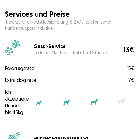
Services und Preise
Tierärztliche Notfallabsicherung & 24/7 telefonischer
Kundensupport inklusive
Gassi-Service
13€
In deiner Nachbarschaft für 1 Stunde
Feiertagsrate
15€
Extra dog rate
7€
Ich
akzeptiere
Hunde
bis 45kg
Hundetagesbetreuung