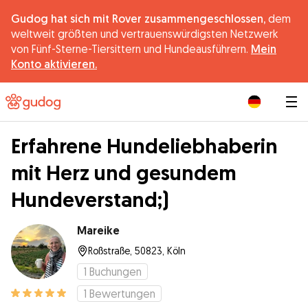
Gudog hat sich mit Rover zusammengeschlossen,
dem
weltweit größten und vertrauenswürdigsten Netzwerk
von Fünf-Sterne-Tiersittern und Hundeausführern.
Mein
Konto aktivieren.
|
Erfahrene Hundeliebhaberin
mit Herz und gesundem
Hundeverstand;)
Mareike
Roßstraße, 50823, Köln
1
Buchungen
1
Bewertungen