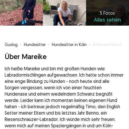
5 Fotos
Alles sehen
Gudog
»
Hundesitter
»
Hundesitter in Köln
»
Erfahrene Hundeliebhaberin mit Herz und gesundem Hundeverstand;)
Über Mareike
Ich heiße Mareike und bin mit großen Hunden wie
Labradormischlingen aufgewachsen. Ich hatte schon immer
eine enge Bindung zu Hunden - noch heute sind alle
Sorgen vergessen, wenn ich von einer feuchten
Hundenase und einem wedelndem Schwanz begrüßt
werde. Leider kann ich momentan keinen eigenen Hund
halten - ich betreue jedoch regelmäßig Timo, den English
Setter meiner Eltern und bis letztes Jahr Benno, ein
Riesenschnauzer-Labrador. Ich würde mich sehr freuen,
wenn mich auf meinen Spaziergängen in und um Köln-