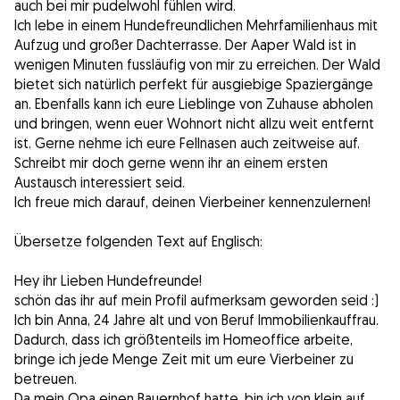
auch bei mir pudelwohl fühlen wird.
Ich lebe in einem Hundefreundlichen Mehrfamilienhaus mit
Aufzug und großer Dachterrasse. Der Aaper Wald ist in
wenigen Minuten fussläufig von mir zu erreichen. Der Wald
bietet sich natürlich perfekt für ausgiebige Spaziergänge
an. Ebenfalls kann ich eure Lieblinge von Zuhause abholen
und bringen, wenn euer Wohnort nicht allzu weit entfernt
ist. Gerne nehme ich eure Fellnasen auch zeitweise auf.
Schreibt mir doch gerne wenn ihr an einem ersten
Austausch interessiert seid.
Ich freue mich darauf, deinen Vierbeiner kennenzulernen!
Übersetze folgenden Text auf Englisch:
Hey ihr Lieben Hundefreunde!
schön das ihr auf mein Profil aufmerksam geworden seid :)
Ich bin Anna, 24 Jahre alt und von Beruf Immobilienkauffrau.
Dadurch, dass ich größtenteils im Homeoffice arbeite,
bringe ich jede Menge Zeit mit um eure Vierbeiner zu
betreuen.
Da mein Opa einen Bauernhof hatte, bin ich von klein auf