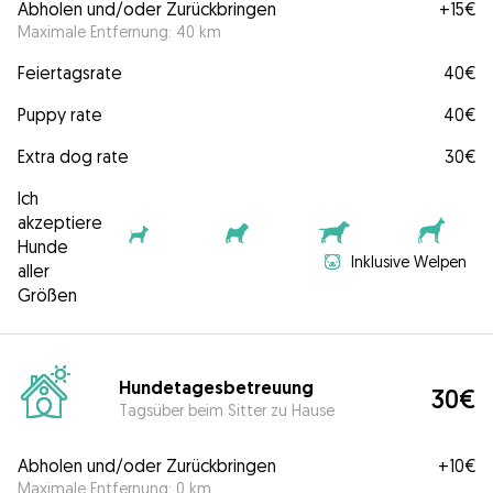
Abholen und/oder Zurückbringen
+
15€
Maximale Entfernung: 40 km
Feiertagsrate
40€
Puppy rate
40€
Extra dog rate
30€
Ich
akzeptiere
Hunde
Inklusive Welpen
aller
Größen
Hundetagesbetreuung
30€
Tagsüber beim Sitter zu Hause
Abholen und/oder Zurückbringen
+
10€
Maximale Entfernung: 0 km