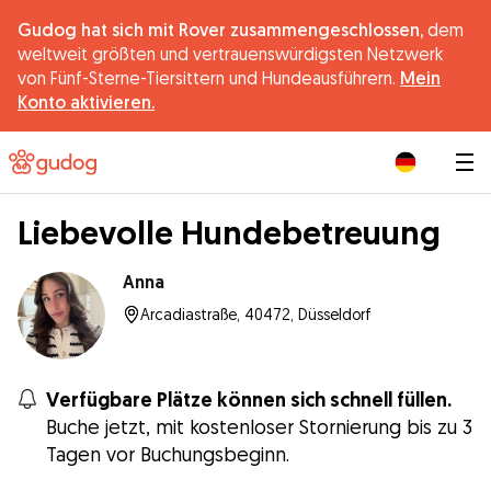
Gudog hat sich mit Rover zusammengeschlossen,
dem
weltweit größten und vertrauenswürdigsten Netzwerk
von Fünf-Sterne-Tiersittern und Hundeausführern.
Mein
Konto aktivieren.
|
Liebevolle Hundebetreuung
Anna
Arcadiastraße, 40472, Düsseldorf
Verfügbare Plätze können sich schnell füllen.
Buche jetzt, mit kostenloser Stornierung bis zu 3
Tagen vor Buchungsbeginn.