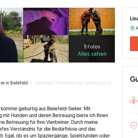
Lin
A
5
Fotos
Alles
5 Fotos
Alles sehen
sehen
Gu
er in Bielefeld
»
Liebevolle Tiersitterin mit jahrelanger Erfahrung
und komme gebürtig aus Bielefeld-Sieker. Mit
g mit Hunden und deren Betreuung biete ich Ihnen
me Betreuung für Ihre Vierbeiner. Durch meine
tiefes Verständnis für die Bedürfnisse und das
t. Egal, ob es um Spaziergänge, Spielstunden oder