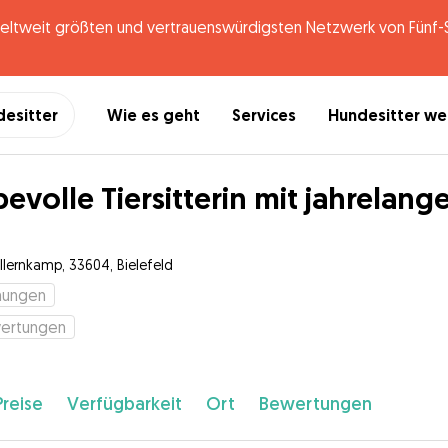
tweit größten und vertrauenswürdigsten Netzwerk von Fünf-St
desitter
Wie es geht
Services
Hundesitter w
bevolle Tiersitterin mit jahrelang
llernkamp, 33604, Bielefeld
hungen
ertungen
Preise
Verfügbarkeit
Ort
Bewertungen