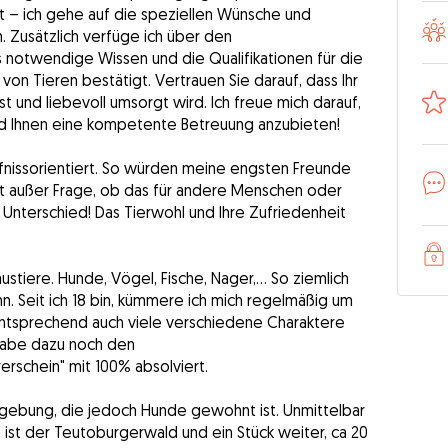
ht – ich gehe auf die speziellen Wünsche und
. Zusätzlich verfüge ich über den
 notwendige Wissen und die Qualifikationen für die
on Tieren bestätigt. Vertrauen Sie darauf, dass Ihr
t und liebevoll umsorgt wird. Ich freue mich darauf,
nd Ihnen eine kompetente Betreuung anzubieten!
rfnissorientiert. So würden meine engsten Freunde
ht außer Frage, ob das für andere Menschen oder
n Unterschied! Das Tierwohl und Ihre Zufriedenheit
ustiere. Hunde, Vögel, Fische, Nager,... So ziemlich
nn. Seit ich 18 bin, kümmere ich mich regelmäßig um
tsprechend auch viele verschiedene Charaktere
 habe dazu noch den
schein" mit 100% absolviert.
gebung, die jedoch Hunde gewohnt ist. Unmittelbar
e ist der Teutoburgerwald und ein Stück weiter, ca 20