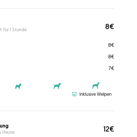
8€
t für 1 Stunde
8€
8€
7€
Inklusive Welpen
ung
12€
u Hause