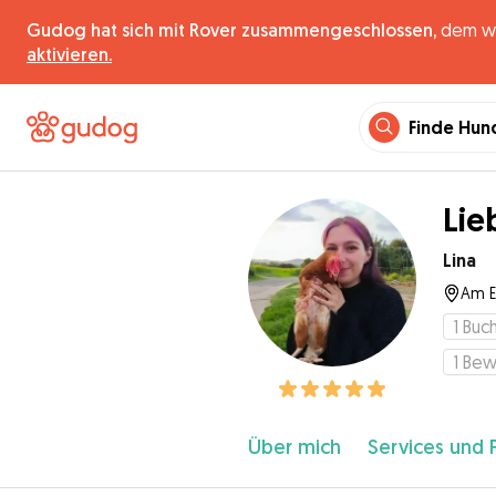
Gudog hat sich mit Rover zusammengeschlossen,
dem wel
aktivieren.
Finde Hun
Lie
Lina
Am E
1
Buc
1
Bew
Über mich
Services und 