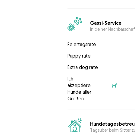
Gassi-Service
In deiner Nachbarschaf
Feiertagsrate
Puppy rate
Extra dog rate
Ich
akzeptiere
Hunde aller
Größen
Hundetagesbetreu
Tagsüber beim Sitter z