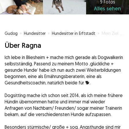
9 Fotos
Alles sehen
Gudog
»
Hundesitter
»
Hundesitter in Erftstadt
»
Mein Ziel: ‚glückliche + gesunde Hunde‘
Über Ragna
Ich lebe in Bliesheim + mache mich gerade als Dogwalkerin
selbstständig. Passend zu meinem Motto ‚glückliche +
gesunde Hunde‘ habe ich nun auch zwei Weiterbildungen
begonnen, eine als Ernährungsberaterin, eine als
Gesundheitscoachin, natürlich beide für 🐕.
Dogsitting mache ich schon seit 2014, als ich meine frühere
Hündin übernommen hatte und immer mal wieder
Anfragen von Nachbarn/ Freunden/ sogar meiner Trainerin
bekam, auf die verschiedensten Hunde aufzupassen.
Besonders stürmische/ große + sog. Angsthunde sind mir