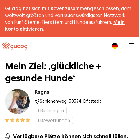
Gudog hat sich mit Rover zusammengeschlossen,
dem
weltweit größten und vertrauenswürdigsten Netzwerk
von Fünf-Sterne-Tiersittern und Hundeausführern.
Mein
Konto aktivieren.
|
Mein Ziel: ‚glückliche +
gesunde Hunde‘
Ragna
Schlehenweg, 50374, Erftstadt
1
Buchungen
1
Bewertungen
Verfügbare Plätze können sich schnell füllen.