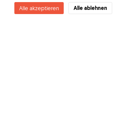
Alle ablehnen
Alle akzeptieren
Kennst du die Vorteile von Gudog? Mehr sehen
Services
Wie es geht
Über Gudog
Bewertungen
Tierärztliche Abdeckung
Tipps für Hundehalter
Tipps für Hundesitter
Hundesitter werden
Blog