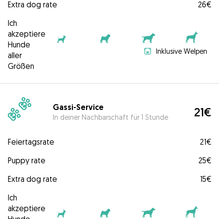
Extra dog rate
26€
Ich
akzeptiere
Hunde
Inklusive Welpen
aller
Größen
Gassi-Service
21€
In deiner Nachbarschaft für 1 Stunde
Feiertagsrate
21€
Puppy rate
25€
Extra dog rate
15€
Ich
akzeptiere