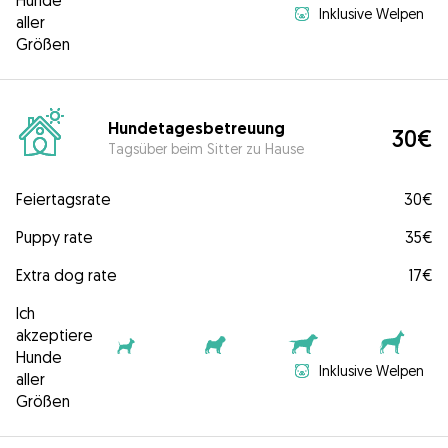
Hunde
Inklusive Welpen
aller
Größen
Hundetagesbetreuung
30€
Tagsüber beim Sitter zu Hause
Feiertagsrate
30€
Puppy rate
35€
Extra dog rate
17€
Ich
akzeptiere
Hunde
Inklusive Welpen
aller
Größen