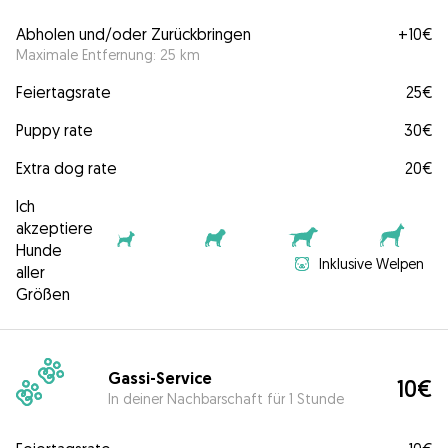
Abholen und/oder Zurückbringen
+
10€
Maximale Entfernung: 25 km
Feiertagsrate
25€
Puppy rate
30€
Extra dog rate
20€
Ich
akzeptiere
Hunde
Inklusive Welpen
aller
Größen
Gassi-Service
10€
In deiner Nachbarschaft für 1 Stunde