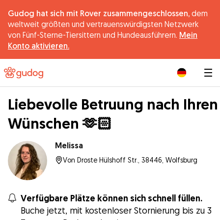
Gudog hat sich mit Rover zusammengeschlossen,
dem
weltweit größten und vertrauenswürdigsten Netzwerk
von Fünf-Sterne-Tiersittern und Hundeausführern.
Mein
Konto aktivieren.
|
Liebevolle Betruung nach Ihren
Wünschen 🫶🏻
Melissa
Von Droste Hülshoff Str., 38446, Wolfsburg
Verfügbare Plätze können sich schnell füllen.
Buche jetzt, mit kostenloser Stornierung bis zu 3