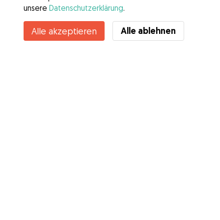
unsere
Datenschutzerklärung
.
Kontakt
Alle ablehnen
Alle akzeptieren
Kennst du die Vorteile von Gudog? Mehr sehen
Services
Wie es geht
Über Gudog
Bewertungen
Tierärztliche Abdeckung
Tipps für Hundehalter
Tipps für Hundesitter
Hundesitter werden