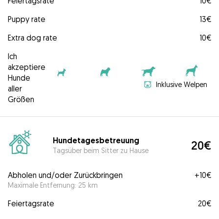
Feiertagsrate
10€
Puppy rate
13€
Extra dog rate
10€
Ich
akzeptiere
Hunde
Inklusive Welpen
aller
Größen
Hundetagesbetreuung
20€
Tagsüber beim Sitter zu Hause
Abholen und/oder Zurückbringen
+
10€
Maximale Entfernung: 25 km
Feiertagsrate
20€