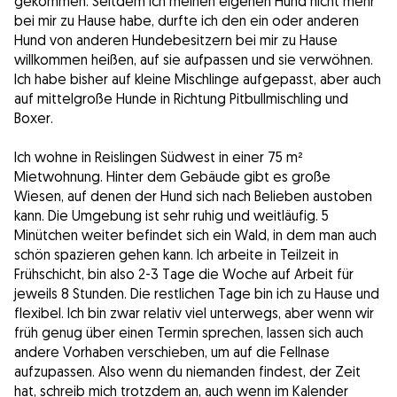
gekommen. Seitdem ich meinen eigenen Hund nicht mehr
bei mir zu Hause habe, durfte ich den ein oder anderen
Hund von anderen Hundebesitzern bei mir zu Hause
willkommen heißen, auf sie aufpassen und sie verwöhnen.
Ich habe bisher auf kleine Mischlinge aufgepasst, aber auch
auf mittelgroße Hunde in Richtung Pitbullmischling und
Boxer.
Ich wohne in Reislingen Südwest in einer 75 m²
Mietwohnung. Hinter dem Gebäude gibt es große
Wiesen, auf denen der Hund sich nach Belieben austoben
kann. Die Umgebung ist sehr ruhig und weitläufig. 5
Minütchen weiter befindet sich ein Wald, in dem man auch
schön spazieren gehen kann. Ich arbeite in Teilzeit in
Frühschicht, bin also 2-3 Tage die Woche auf Arbeit für
jeweils 8 Stunden. Die restlichen Tage bin ich zu Hause und
flexibel. Ich bin zwar relativ viel unterwegs, aber wenn wir
früh genug über einen Termin sprechen, lassen sich auch
andere Vorhaben verschieben, um auf die Fellnase
aufzupassen. Also wenn du niemanden findest, der Zeit
hat, schreib mich trotzdem an, auch wenn im Kalender