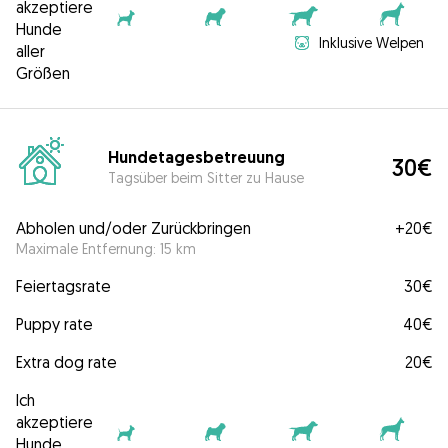
akzeptiere
Hunde
Inklusive Welpen
aller
Größen
Hundetagesbetreuung
30€
Tagsüber beim Sitter zu Hause
Abholen und/oder Zurückbringen
+
20€
Maximale Entfernung: 15 km
Feiertagsrate
30€
Puppy rate
40€
Extra dog rate
20€
Ich
akzeptiere
Hunde