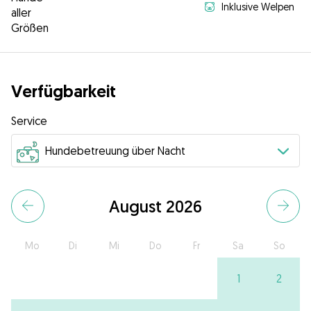
Inklusive Welpen
aller
Größen
Verfügbarkeit
Service
August 2026
Mo
Di
Mi
Do
Fr
Sa
So
1
2