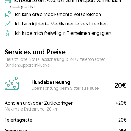
Ich besitze ein Auto, das zum Transport von Hunden
geeignet ist
Ich kann orale Medikamente verabreichen
Ich kann injizierte Medikamente verabreichen
Ich habe mich freiwillig in Tierheimen engagiert
Services und Preise
Tierärztliche Notfallabsicherung & 24/7 telefonischer
Kundensupport inklusive
Hundebetreuung
20€
Übernachtung beim Sitter zu Hause
Abholen und/oder Zurückbringen
+
20€
Maximale Entfernung: 20 km
Feiertagsrate
20€