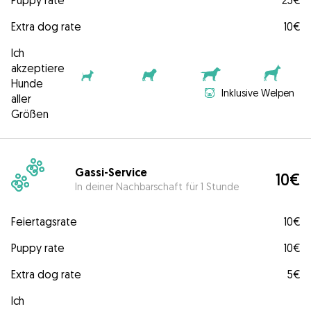
Puppy rate
25€
Extra dog rate
10€
Ich
akzeptiere
Hunde
Inklusive Welpen
aller
Größen
Gassi-Service
10€
In deiner Nachbarschaft für 1 Stunde
Feiertagsrate
10€
Puppy rate
10€
Extra dog rate
5€
Ich