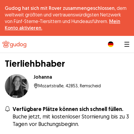
Gudog hat sich mit Rover zusammengeschlossen,
dem
weltweit größten und vertrauenswürdigsten Netzwerk
von Fünf-Sterne-Tiersittern und Hundeausführern.
Mein
Konto aktivieren.
|
Tierliehbhaber
Johanna
Mozartstraße, 42853, Remscheid
Verfügbare Plätze können sich schnell füllen.
Buche jetzt, mit kostenloser Stornierung bis zu 3
Tagen vor Buchungsbeginn.