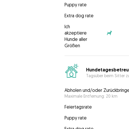
Puppy rate
Extra dog rate
Ich
akzeptiere
Hunde aller
Größen
Hundetagesbetreu
Tagsüber beim Sitter z
Abholen und/oder Zurückbring
Maximale Entfernung: 20 km
Feiertagsrate
Puppy rate
Extra dog rate