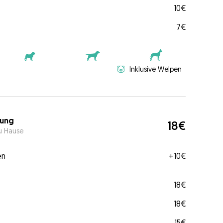
10€
7€
Inklusive Welpen
ung
18€
u Hause
en
+
10€
18€
18€
15€