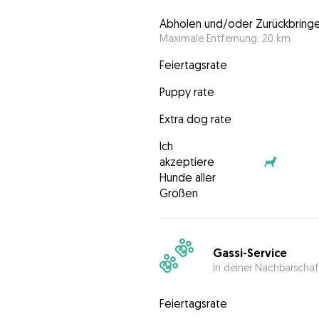
Abholen und/oder Zurückbring
Maximale Entfernung: 20 km
Feiertagsrate
Puppy rate
Extra dog rate
Ich
akzeptiere
Hunde aller
Größen
Gassi-Service
In deiner Nachbarschaf
Feiertagsrate