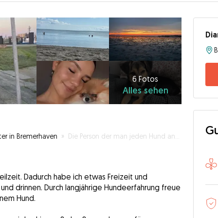
Dia
6
Fotos
Alles
6 Fotos
Alles sehen
sehen
Gu
ter in Bremerhaven
»
Die Person der man jeden Hund anvertrauen kann 🙂‍↕️☺️
Teilzeit. Dadurch habe ich etwas Freizeit und
und drinnen. Durch langjährige Hundeerfahrung freue
inem Hund.