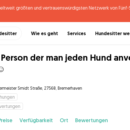
tweit größten und vertrauenswürdigsten Netzwerk von Fünf-St
desitter
Wie es geht
Services
Hundesitter w
 Person der man jeden Hund anv
☺️
ermeister Smidt Straße, 27568, Bremerhaven
chungen
wertungen
Preise
Verfügbarkeit
Ort
Bewertungen