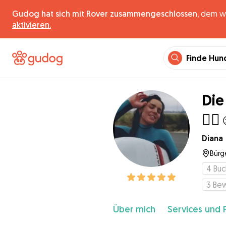
Gudog hat sich mit Rover zusammengeschlossen,
dem wel
aktivieren.
Finde Hun
Die
🙂‍↕️
Diana
Bürg
4
Bu
3
Be
Über mich
Services und 