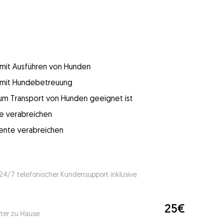
g mit Ausführen von Hunden
g mit Hundebetreuung
 zum Transport von Hunden geeignet ist
e verabreichen
mente verabreichen
 24/7 telefonischer Kundensupport inklusive
25€
ter zu Hause