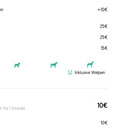
en
+
10€
25€
25€
15€
Inklusive Welpen
10€
t für 1 Stunde
10€