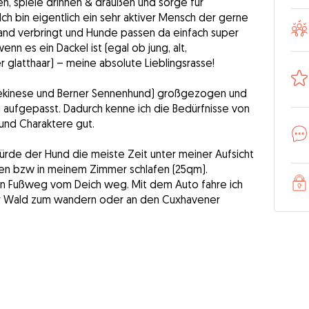
n, spiele drinnen & draußen und sorge für
Ich bin eigentlich ein sehr aktiver Mensch der gerne
and verbringt und Hunde passen da einfach super
enn es ein Dackel ist (egal ob jung, alt,
r glatthaar) – meine absolute Lieblingsrasse!
Pekinese und Berner Sennenhund) großgezogen und
 aufgepasst. Dadurch kenne ich die Bedürfnisse von
nd Charaktere gut.
ürde der Hund die meiste Zeit unter meiner Aufsicht
en bzw in meinem Zimmer schlafen (25qm).
n Fußweg vom Deich weg. Mit dem Auto fahre ich
er Wald zum wandern oder an den Cuxhavener