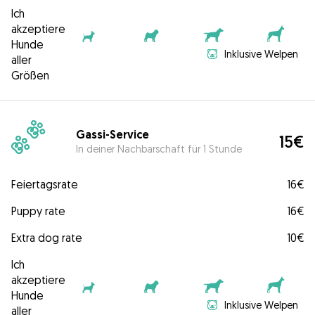
Ich
akzeptiere
Hunde
Inklusive Welpen
aller
Größen
Gassi-Service
15€
In deiner Nachbarschaft für 1 Stunde
Feiertagsrate
16€
Puppy rate
16€
Extra dog rate
10€
Ich
akzeptiere
Hunde
Inklusive Welpen
aller