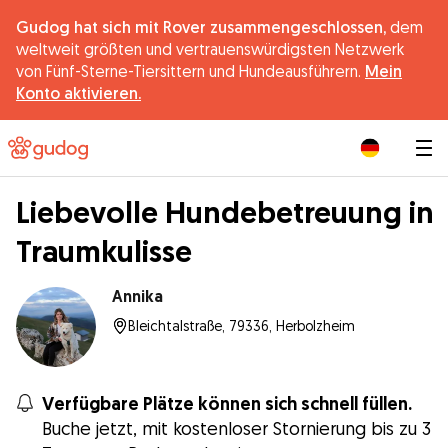
Gudog hat sich mit Rover zusammengeschlossen,
dem
weltweit größten und vertrauenswürdigsten Netzwerk
von Fünf-Sterne-Tiersittern und Hundeausführern.
Mein
Konto aktivieren.
|
Liebevolle Hundebetreuung in
Traumkulisse
Annika
Bleichtalstraße, 79336, Herbolzheim
Verfügbare Plätze können sich schnell füllen.
Buche jetzt, mit kostenloser Stornierung bis zu 3