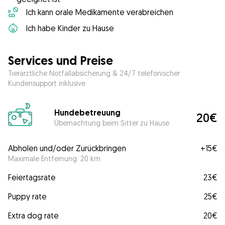
Ich kann orale Medikamente verabreichen
Ich habe Kinder zu Hause
Services und Preise
Tierärztliche Notfallabsicherung & 24/7 telefonischer
Kundensupport inklusive
Hundebetreuung
20€
Übernachtung beim Sitter zu Hause
Abholen und/oder Zurückbringen
+
15€
Maximale Entfernung: 20 km
Feiertagsrate
23€
Puppy rate
25€
Extra dog rate
20€