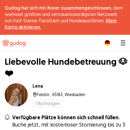
Gudog hat sich mit Rover zusammengeschlossen,
dem
weltweit größten und vertrauenswürdigsten Netzwerk
von Fünf-Sterne-Tiersittern und Hundeausführern.
Mein
Konto aktivieren.
|
Liebevolle Hundebetreuung 🐶
❤️
Lena
Feldstr., 65183, Wiesbaden
1
Buchungen
Verfügbare Plätze können sich schnell füllen.
Buche jetzt, mit kostenloser Stornierung bis zu 3