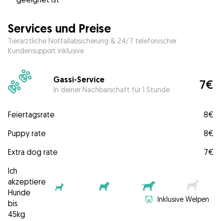
Services und Preise
Tierärztliche Notfallabsicherung & 24/7 telefonischer
Kundensupport inklusive
Gassi-Service
7€
In deiner Nachbarschaft für 1 Stunde
Feiertagsrate
8€
Puppy rate
8€
Extra dog rate
7€
Ich
akzeptiere
Hunde
Inklusive Welpen
bis
45kg