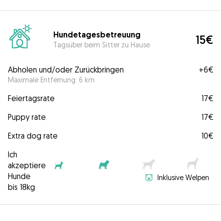
Hundetagesbetreuung
15€
Tagsüber beim Sitter zu Hause
Abholen und/oder Zurückbringen
+
6€
Maximale Entfernung: 6 km
Feiertagsrate
17€
Puppy rate
17€
Extra dog rate
10€
Ich
akzeptiere
Hunde
Inklusive Welpen
bis 18kg