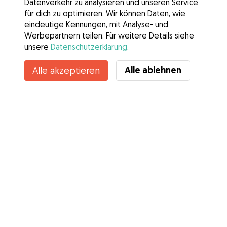
Datenverkehr zu analysieren und unseren Service
für dich zu optimieren. Wir können Daten, wie
eindeutige Kennungen, mit Analyse- und
Werbepartnern teilen. Für weitere Details siehe
unsere
Datenschutzerklärung
.
Kontakt
Alle ablehnen
Alle akzeptieren
Kennst du die Vorteile von Gudog? Mehr sehen
Services
Wie es geht
Über Gudog
Bewertungen
Tierärztliche Abdeckung
Tipps für Hundehalter