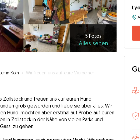
Lyd
A
5
Fotos
Alles
5 Fotos
Alles sehen
sehen
Gu
er in Köln
»
Wir freuen uns auf eure Vierbeiner
us Zollstock und freuen uns auf euren Hund
t Hunden groß geworden und liebe sie über alles. Wir
nen Hund, möchten aber erstmal auf Probe auf euren
n in Zollstock in der Nähe von vielen Parks und
 Gassi zu gehen.