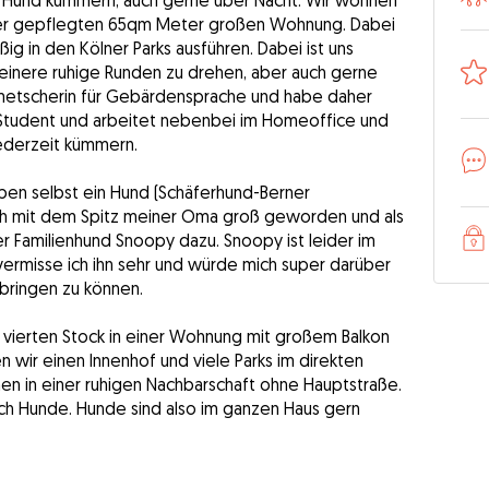
 Hund kümmern, auch gerne über Nacht. Wir wohnen
einer gepflegten 65qm Meter großen Wohnung. Dabei
g in den Kölner Parks ausführen. Dabei ist uns
einere ruhige Runden zu drehen, aber auch gerne
olmetscherin für Gebärdensprache und habe daher
st Student und arbeitet nebenbei im Homeoffice und
jederzeit kümmern.
eben selbst ein Hund (Schäferhund-Berner
n ich mit dem Spitz meiner Oma groß geworden und als
r Familienhund Snoopy dazu. Snoopy ist leider im
vermisse ich ihn sehr und würde mich super darüber
bringen zu können.
m vierten Stock in einer Wohnung mit großem Balkon
wir einen Innenhof und viele Parks im direkten
 in einer ruhigen Nachbarschaft ohne Hauptstraße.
ch Hunde. Hunde sind also im ganzen Haus gern