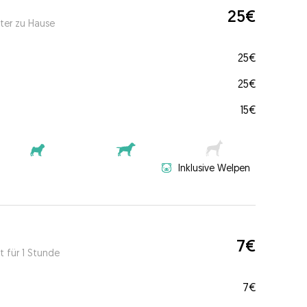
25€
ter zu Hause
25€
25€
15€
Inklusive Welpen
7€
t für 1 Stunde
7€