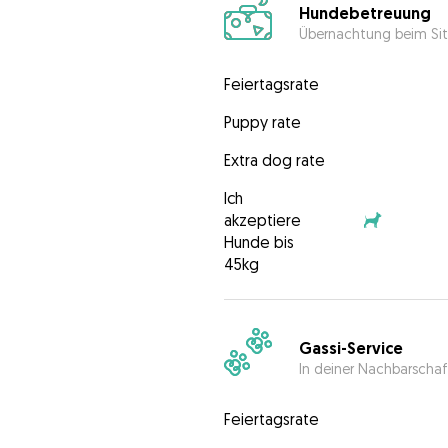
Hundebetreuung
Übernachtung beim Sit
Feiertagsrate
Puppy rate
Extra dog rate
Ich
akzeptiere
Hunde bis
45kg
Gassi-Service
In deiner Nachbarschaf
Feiertagsrate