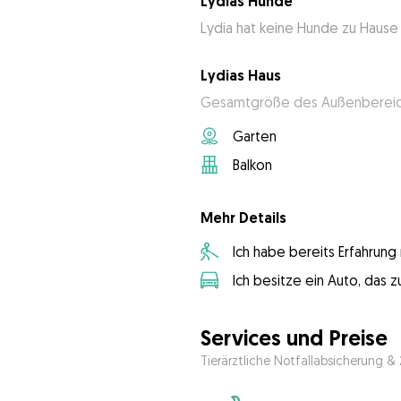
Lydias Hunde
Lydia hat keine Hunde zu Hause
Lydias Haus
Gesamtgröße des Außenbereich
Garten
Balkon
Mehr Details
Ich habe bereits Erfahrun
Ich besitze ein Auto, das
Services und Preise
Tierärztliche Notfallabsicherung &