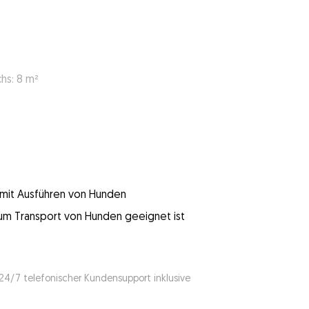
s: 8 m²
g mit Ausführen von Hunden
 zum Transport von Hunden geeignet ist
 24/7 telefonischer Kundensupport inklusive