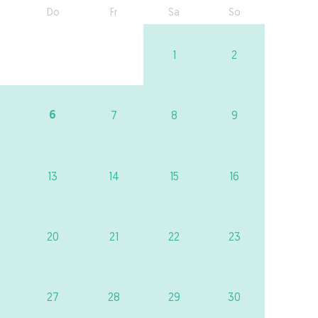
Do
Fr
Sa
So
1
2
6
7
8
9
13
14
15
16
20
21
22
23
27
28
29
30