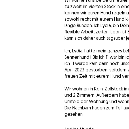
Wir können uns beide um euren
zu zweit im vierten Stock in 
können wir euren Hund regelmäßi
sowohl recht mit eurem Hund kl
lange Runden. Ich Lydia, bin D
flexible Arbeitszeiten. Leon i
kann sich daher auch tagsüber 
Ich, Lydia, hatte mein ganzes L
Sennenhund). Bis ich 11 war bi
ich 11 wurde kam dann noch unse
April 2023 gestorben, seitdem 
freuen Zeit mit eurem Hund ver
Wir wohnen in Köln-Zollstock i
und 2 Zimmern. Außerdem haben 
Umfeld der Wohnung und wohnen
Die Nachbarn haben zum Teil au
gesehen.