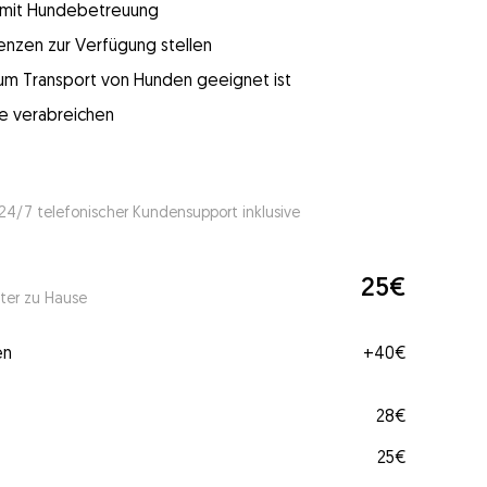
g mit Hundebetreuung
enzen zur Verfügung stellen
 zum Transport von Hunden geeignet ist
e verabreichen
 24/7 telefonischer Kundensupport inklusive
25€
ter zu Hause
en
+
40€
28€
25€