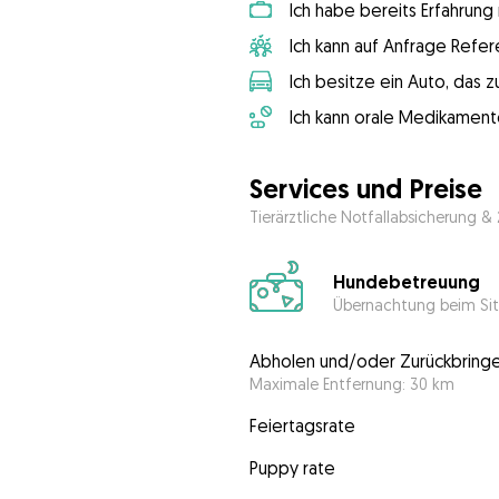
Ich habe bereits Erfahrun
Ich kann auf Anfrage Refer
Ich besitze ein Auto, das
Ich kann orale Medikament
Services und Preise
Tierärztliche Notfallabsicherung &
Hundebetreuung
Übernachtung beim Sit
Abholen und/oder Zurückbring
Maximale Entfernung: 30 km
Feiertagsrate
Puppy rate