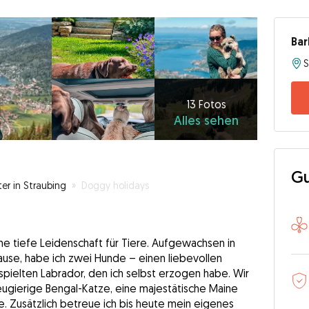
Bar
S
13
Fotos
Alles
13 Fotos
Alles sehen
sehen
Gu
er in Straubing
»
Doggy holidays
ine tiefe Leidenschaft für Tiere. Aufgewachsen in
ause, habe ich zwei Hunde – einen liebevollen
pielten Labrador, den ich selbst erzogen habe. Wir
eugierige Bengal-Katze, eine majestätische Maine
. Zusätzlich betreue ich bis heute mein eigenes