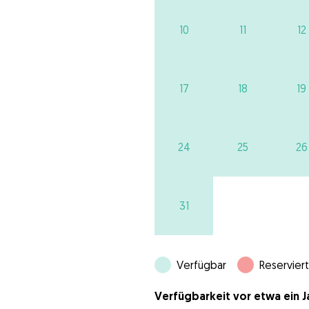
10
11
12
17
18
19
24
25
26
31
Verfügbar
Reserviert
Verfügbarkeit vor etwa ein Ja