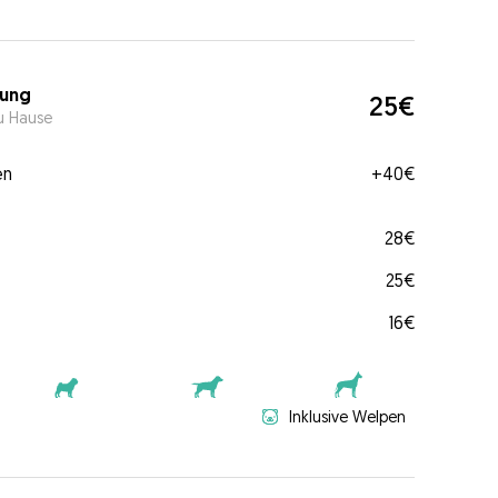
ung
25€
u Hause
en
+
40€
28€
25€
16€
Inklusive Welpen