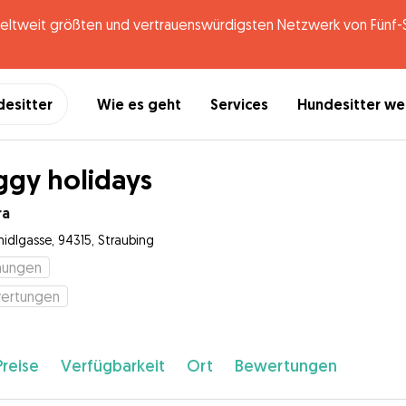
tweit größten und vertrauenswürdigsten Netzwerk von Fünf-St
desitter
Wie es geht
Services
Hundesitter w
gy holidays
ra
idlgasse, 94315, Straubing
hungen
ertungen
Preise
Verfügbarkeit
Ort
Bewertungen