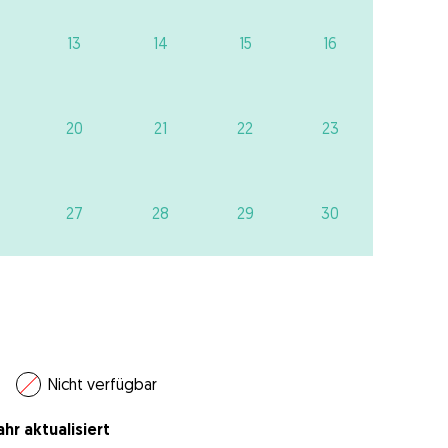
13
14
15
16
20
21
22
23
27
28
29
30
Nicht verfügbar
hr aktualisiert