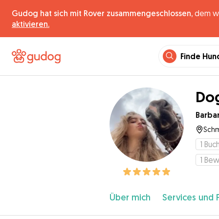
Gudog hat sich mit Rover zusammengeschlossen,
dem wel
aktivieren.
Finde Hun
Dog
Barba
Schm
1
Buc
1
Bew
Über mich
Services und 