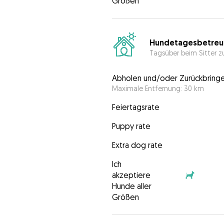
Größen
Hundetagesbetreu
Tagsüber beim Sitter z
Abholen und/oder Zurückbring
Maximale Entfernung: 30 km
Feiertagsrate
Puppy rate
Extra dog rate
Ich
akzeptiere
Hunde aller
Größen