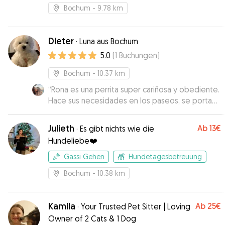
Bochum
- 9.78 km
Dieter
·
Luna aus Bochum
5.0
(
1
Buchungen
)
Bochum
- 10.37 km
“
Rona es una perrita super cariñosa y obediente.
Hace sus necesidades en los paseos, se porta
muy bien en casa y es muy tranquila. Se relaciona
muy bien con otros perritos. Sin duda volvería a
Julieth
Ab
13€
·
Es gibt nichts wie die
cuidarla. 🫶🏻
”
Hundeliebe❤️
Gassi Gehen
Hundetagesbetreuung
Bochum
- 10.38 km
Kamila
Ab
25€
·
Your Trusted Pet Sitter | Loving
Owner of 2 Cats & 1 Dog