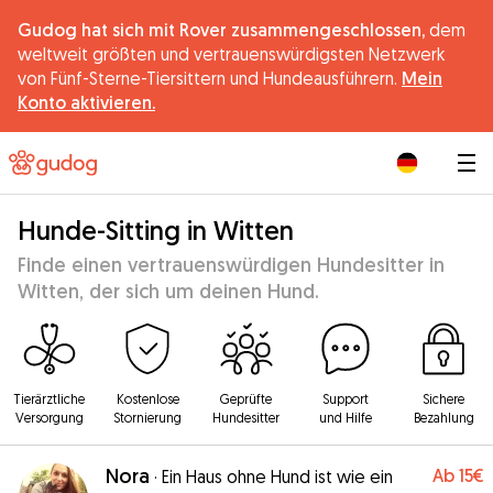
Gudog hat sich mit Rover zusammengeschlossen,
dem
weltweit größten und vertrauenswürdigsten Netzwerk
von Fünf-Sterne-Tiersittern und Hundeausführern.
Mein
Konto aktivieren.
|
Hunde-Sitting in Witten
Finde einen vertrauenswürdigen Hundesitter in
Witten, der sich um deinen Hund.
Tierärztliche
Kostenlose
Geprüfte
Support
Sichere
Versorgung
Stornierung
Hundesitter
und Hilfe
Bezahlung
Nora
Ab
15€
·
Ein Haus ohne Hund ist wie ein