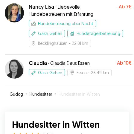
Nancy Lisa
Ab
7€
·
Liebevolle
Hundebetreuerin mit Erfahrung
Hundebetreuung über Nacht
Gassi Gehen
Hundetagesbetreuung
Recklinghausen
- 22.01 km
Claudia
Ab
10€
·
Claudia E aus Essen
Gassi Gehen
Essen
- 23.49 km
Gudog
»
Hundesitter
»
Hundesitter in Witten
Hundesitter in Witten