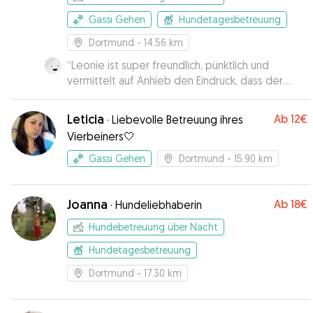
Gassi Gehen
Hundetagesbetreuung
Dortmund
- 14.56 km
“
Leonie ist super freundlich, pünktlich und
vermittelt auf Anhieb den Eindruck, dass der
Vierbeiner bei ihr in guten und erfahrenen
Händen ist. Benji hat die Zeit sehr genossen. Ich
Leticia
Ab
12€
·
Liebevolle Betreuung ihres
würde ihn jederzeit wieder bei Leonie
Vierbeiners🤍
abgeben.
”
Gassi Gehen
Dortmund
- 15.90 km
Joanna
Ab
18€
·
Hundeliebhaberin
Hundebetreuung über Nacht
Hundetagesbetreuung
Dortmund
- 17.30 km