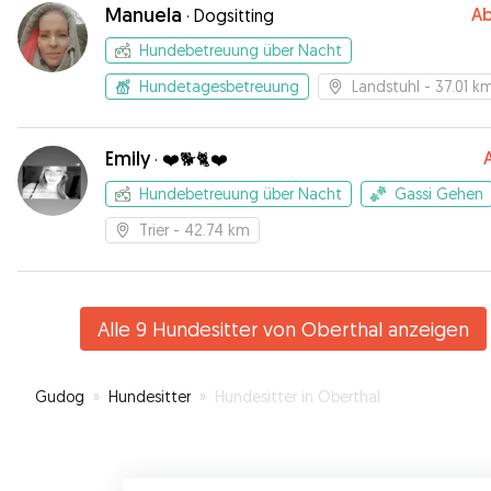
Manuela
A
·
Dogsitting
Hundebetreuung über Nacht
Hundetagesbetreuung
Landstuhl
- 37.01 k
Emily
·
❤️🐕🐈❤️
Hundebetreuung über Nacht
Gassi Gehen
Trier
- 42.74 km
Alle 9 Hundesitter von Oberthal anzeigen
Gudog
»
Hundesitter
»
Hundesitter in Oberthal