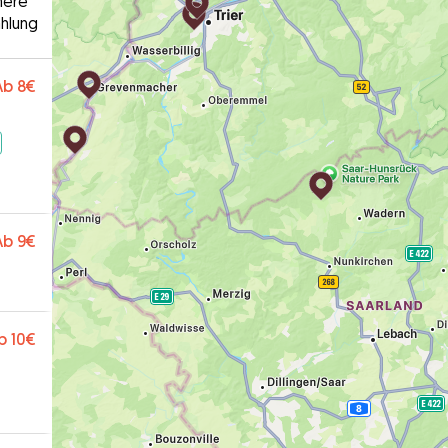
here
hlung
Ab
8€
Ab
9€
b
10€