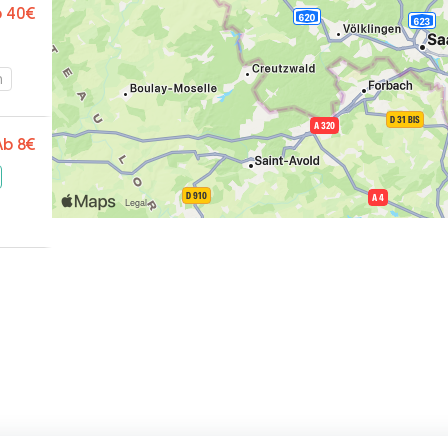
b
40€
m
Ab
8€