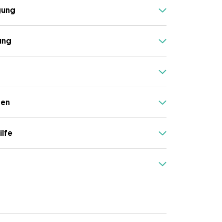
gung
ung
gen
ilfe