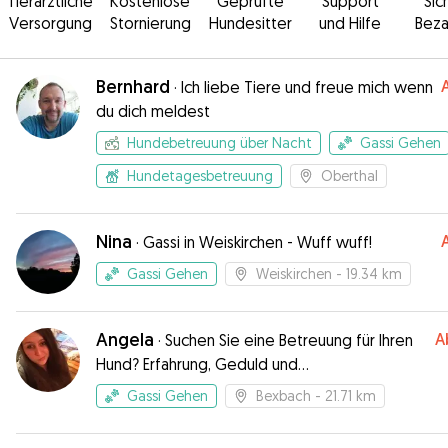
Tierärztliche
Kostenlose
Geprüfte
Support
Sic
Versorgung
Stornierung
Hundesitter
und Hilfe
Beza
Bernhard
·
Ich liebe Tiere und freue mich wenn
du dich meldest
Hundebetreuung über Nacht
Gassi Gehen
Hundetagesbetreuung
Oberthal
Nina
·
Gassi in Weiskirchen - Wuff wuff!
Gassi Gehen
Weiskirchen
- 19.34 km
Angela
A
·
Suchen Sie eine Betreuung für Ihren
Hund? Erfahrung, Geduld und
Einfühlungsvermögen.
Gassi Gehen
Bexbach
- 21.71 km