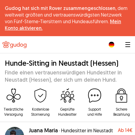
Gudog hat sich mit Rover zusammengeschlossen,
dem
weltweit größten und vertrauenswürdigsten Netzwerk
von Fünf-Sterne-Tiersittern und Hundeausführern.
Mein
Konto aktivieren.
|
Hunde-Sitting in Neustadt (Hessen)
Finde einen vertrauenswürdigen Hundesitter in
Neustadt (Hessen), der sich um deinen Hund.
Tierärztliche
Kostenlose
Geprüfte
Support
Sichere
Versorgung
Stornierung
Hundesitter
und Hilfe
Bezahlung
Juana Maria
Ab
14€
·
Hundesitter im Neustadt