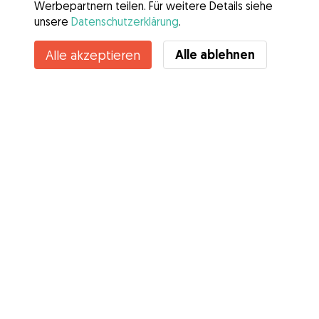
Werbepartnern teilen. Für weitere Details siehe
unsere
Datenschutzerklärung
.
Alle ablehnen
Alle akzeptieren
Services
Wie es geht
Über Gudog
Bewertungen
Tierärztliche Abdeckung
Tipps für Hundehalter
Tipps für Hundesitter
Hundesitter werden