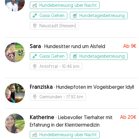
Hundebetreuung über Nacht
Gassi Gehen
Hundetagesbetreuung
Neustadt (Hessen)
Sara
Ab
9€
·
Hundesitter rund um Alsfeld
Gassi Gehen
Hundetagesbetreuung
Antrifttal
- 10.46 km
Franziska
·
Hundepfoten im Vogelsberger Idyll
Gemünden
- 17.92 km
Katherine
Ab
20€
·
Liebevoller Tierhalter mit
Erfahrung in der Kleintiermedizin
Hundebetreuung über Nacht