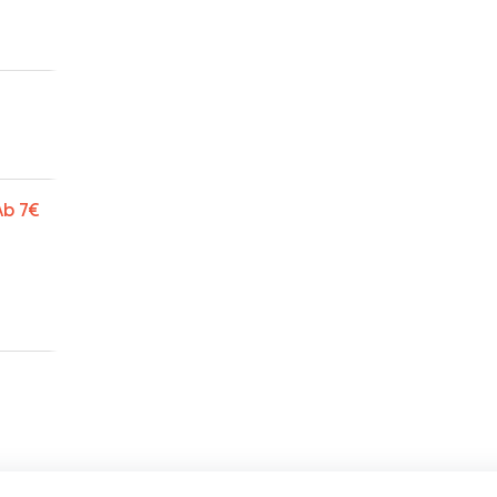
Ab
7€