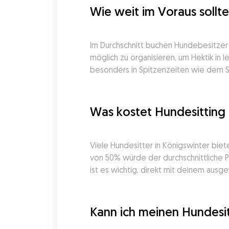
Wie weit im Voraus sollt
Im Durchschnitt buchen Hundebesitzer i
möglich zu organisieren, um Hektik in 
besonders in Spitzenzeiten wie dem
Was kostet Hundesitting 
Viele Hundesitter in Königswinter biet
von 50% würde der durchschnittliche Pr
ist es wichtig, direkt mit deinem aus
Kann ich meinen Hundesit