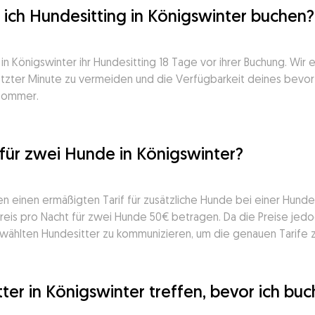
e ich Hundesitting in Königswinter buchen?
n Königswinter ihr Hundesitting 18 Tage vor ihrer Buchung. Wir 
letzter Minute zu vermeiden und die Verfügbarkeit deines bevor
 Sommer.
für zwei Hunde in Königswinter?
en einen ermäßigten Tarif für zusätzliche Hunde bei einer Hundes
eis pro Nacht für zwei Hunde 50€ betragen. Da die Preise jedoch
gewählten Hundesitter zu kommunizieren, um die genauen Tarife 
ter in Königswinter treffen, bevor ich bu