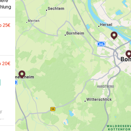
here
hlung
b
25€
b
20€
my
,