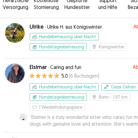
Tierärztliche
Kostenlose
Geprüfte
Support
Sic
Versorgung
Stornierung
Hundesitter
und Hilfe
Beza
Ulrike
A
·
Ulrike H. aus Königswinter
Hundebetreuung über Nacht
Hundetagesbetreuung
Königswinter
Elsimar
A
·
Caring and fun
5.0
(
6
Buchungen
)
Hundebetreuung über Nacht
Gassi Gehen
Hundetagesbetreuung
Bonn
- 1.97 km
1
Wiederholungsgäste
“
Elsimer is a truly wonderful sitter who cares for 
dogs with genuine love and attention. She’s warm
cheerful, and deeply responsible—I always feel
completely at ease leaving my dogs in her care.
”