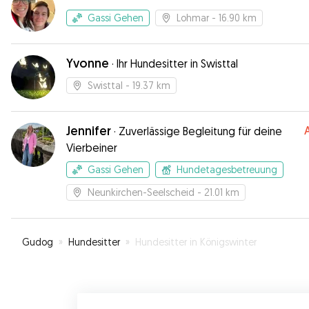
Gassi Gehen
Lohmar
- 16.90 km
Yvonne
·
Ihr Hundesitter in Swisttal
Swisttal
- 19.37 km
Jennifer
·
Zuverlässige Begleitung für deine
Vierbeiner
Gassi Gehen
Hundetagesbetreuung
Neunkirchen-Seelscheid
- 21.01 km
Gudog
»
Hundesitter
»
Hundesitter in Königswinter