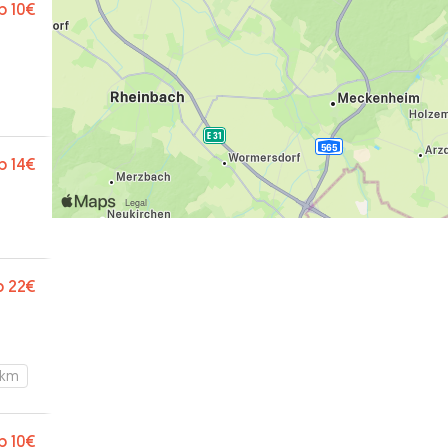
b
10€
b
14€
b
22€
 km
b
10€