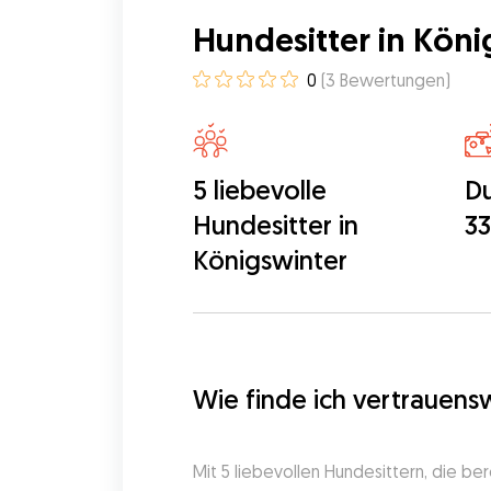
Hundesitter in Köni
0
(
3
Bewertungen
)
5 liebevolle
Du
Hundesitter in
33
Königswinter
Wie finde ich vertrauens
Mit 5 liebevollen Hundesittern, die be