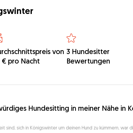
gswinter
rchschnittspreis von
3 Hundesitter
 € pro Nacht
Bewertungen
würdiges Hundesitting in meiner Nähe in 
reit sind, sich in Königswinter um deinen Hund zu kümmern, war