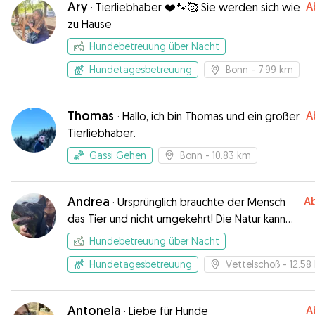
Ary
A
·
Tierliebhaber ❤️🐾🥰 Sie werden sich wie
zu Hause
Hundebetreuung über Nacht
Hundetagesbetreuung
Bonn
- 7.99 km
Thomas
A
·
Hallo, ich bin Thomas und ein großer
Tierliebhaber.
Gassi Gehen
Bonn
- 10.83 km
Andrea
A
·
Ursprünglich brauchte der Mensch
das Tier und nicht umgekehrt! Die Natur kann
auch ohne den Mensch existieren!
Hundebetreuung über Nacht
Hundetagesbetreuung
Vettelschoß
- 12.58
Antonela
A
·
Liebe für Hunde