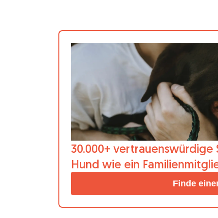
30.000+ vertrauenswürdige S
Hund wie ein Familienmitgl
Finde eine