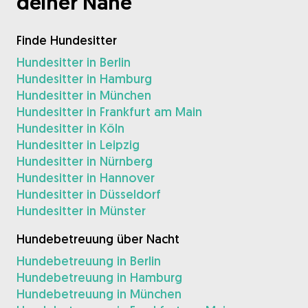
deiner Nähe
Gudog ist der einfachste Weg, den
Finde Hundesitter
perfekten Hundesitter zu finden und zu
buchen. Tausende von liebevollen Sittern
Hundesitter in Berlin
Hundesitter in Hamburg
sind bereit, sich um deinen Hund wie ein
Hundesitter in München
Familienmitglied zu kümmern! Tierärztliche
Hundesitter in Frankfurt am Main
Versorgung und Kostenlose Stornierung bei
Hundesitter in Köln
jeder Buchung.
Hundesitter in Leipzig
Hundesitter in Nürnberg
Entdecke Gudog
Hundesitter in Hannover
Hundesitter in Düsseldorf
Hundesitter in Münster
Hundebetreuung über Nacht
Hundebetreuung in Berlin
Hundebetreuung in Hamburg
Hundebetreuung in München