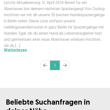
Letzte Aktualisierung: 12. April 2024 Bereit für ein
Wissenswert
Abenteuer bei deinem nächsten Spaziergang! Von Gudog
möchten wir mit dir unsere 35 besten Hundespaziergänge
in Berlin teilen. Diese Liste umfasst unsere
Kuriositäten
Lieblingswanderrouten in ganz Berlin für Spaziergänge mit
Hunden. Egal, ob du einen Hund als Lebensbegleiter hast
Gesundheit
und gemeinsam eine neue Abenteuer erleben möchtet,
ob du […]
Weiterlesen
Erziehung
1
Hunderassen
Hundesitter
Beliebte Suchanfragen in
Was ist Gudog?