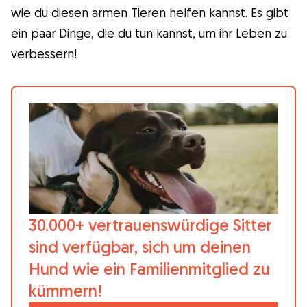
wie du diesen armen Tieren helfen kannst. Es gibt
Gudog ist der einfachste Weg, den
ein paar Dinge, die du tun kannst, um ihr Leben zu
perfekten Hundesitter zu finden und zu
verbessern!
buchen. Tausende von liebevollen Sittern
sind bereit, sich um deinen Hund wie ein
Familienmitglied zu kümmern! Tierärztliche
Versorgung und Kostenlose Stornierung bei
jeder Buchung.
Entdecke Gudog
30.000+ vertrauenswürdige Sitter
sind verfügbar, sich um deinen
Hund wie ein Familienmitglied zu
kümmern!