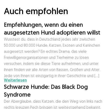
Auch empfohlen
Empfehlungen, wenn du einen
ausgesetzten Hund adoptieren willst
Wusstest du, dass in Deutschland jedes Jahr zwischen
50.000 und 80.000 Hunde, Katzen, Exoten und Kaninchen
ausgesetzt werden? Ein echtes Drama, das viele
Freiwilligenorganisationen und Tierheime zu lösen
versuchen, indem sie diese Tiere aufnehmen, und unter
ihnen finden wir alle Arten von Rassen, Größen und Alter.
Jede von ihnen ist einzigartig in ihrer Geschichte und […]
Weiterlesen
Schwarze Hunde: Das Black Dog
Syndrome
Der Aberglaube, dass Katzen, die den Weg von links nach
rechts kreuzen Pech bringen ist weitestgehend bekannt.