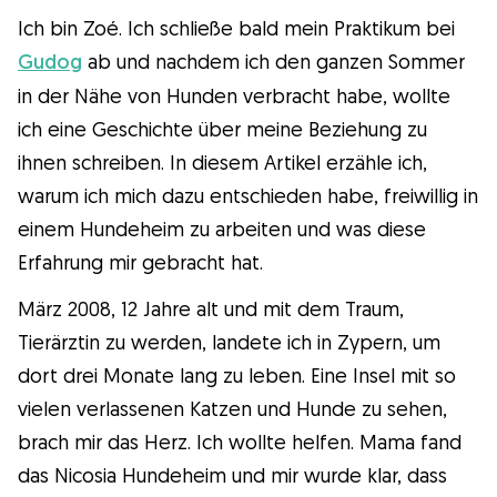
Ich bin Zoé. Ich schließe bald mein Praktikum bei
Wissenswert
Gudog
ab und nachdem ich den ganzen Sommer
in der Nähe von Hunden verbracht habe, wollte
Kuriositäten
ich eine Geschichte über meine Beziehung zu
ihnen schreiben. In diesem Artikel erzähle ich,
Gesundheit
warum ich mich dazu entschieden habe, freiwillig in
einem Hundeheim zu arbeiten und was diese
Erziehung
Erfahrung mir gebracht hat.
März 2008, 12 Jahre alt und mit dem Traum,
Hunderassen
Tierärztin zu werden, landete ich in Zypern, um
dort drei Monate lang zu leben. Eine Insel mit so
Hundesitter
vielen verlassenen Katzen und Hunde zu sehen,
brach mir das Herz. Ich wollte helfen. Mama fand
das Nicosia Hundeheim und mir wurde klar, dass
Was ist Gudog?