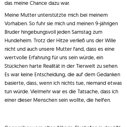
das meine Chance dazu war.
Gudog ist der einfachste Weg, den
Meine Mutter unterstützte mich bei meinem
perfekten Hundesitter zu finden und zu
Vorhaben. So fuhr sie mich und meinen 9-jährigen
buchen. Tausende von liebevollen Sittern
Bruder hingebungsvoll jeden Samstag zum
sind bereit, sich um deinen Hund wie ein
Hundeheim. Trotz der Hitze verließ uns der Wille
Familienmitglied zu kümmern! Tierärztliche
nicht und auch unsere Mutter fand, dass es eine
Versorgung und Kostenlose Stornierung bei
wertvolle Erfahrung für uns sein würde, ein
jeder Buchung.
Stückchen harte Realität in der Tierwelt zu sehen.
Entdecke Gudog
Es war keine Entscheidung, die auf dem Gedanken
basierte, dass, wenn ich nichts tue, niemand etwas
tun würde. Vielmehr war es die Tatsache, dass ich
einer dieser Menschen sein wollte, die helfen.