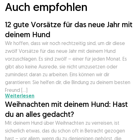
Auch empfohlen
12 gute Vorsätze für das neue Jahr mit
deinem Hund
Wir hoffen, dass wir noch rechtzeitig sind, um dir diese
zwölf Vorsätze für das neue Jahr mit deinem Hund
vorzuschlagen. Es sind zwölf – einer für jeden Monat. Es
gibt also keine Ausrede, sie nicht umzusetzen oder
zumindest daran zu arbeiten. Eins können wir dir
garantieren: Sie helfen dir, die Bindung zu deinem besten
Freund […]
Weiterlesen
Weihnachten mit deinem Hund: Hast
du an alles gedacht?
Mit deinem Hund über Weihnachten zu verreisen, ist
sicherlich etwas, das du schon oft in Betracht gezogen
hast – vor allem, wenn du zu denjenigen gehörst, die