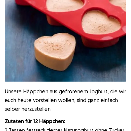
Gudog ist der einfachste Weg, den
perfekten Hundesitter zu finden und zu
buchen. Tausende von liebevollen Sittern
sind bereit, sich um deinen Hund wie ein
Familienmitglied zu kümmern! Tierärztliche
Versorgung und Kostenlose Stornierung bei
jeder Buchung.
Entdecke Gudog
Unsere Häppchen aus gefrorenem Joghurt, die wir
euch heute vorstellen wollen, sind ganz einfach
selber herzustellen:
Zutaten für 12 Häppchen:
2 Tassen fettreduzierter Naturjoghurt ohne Zucker