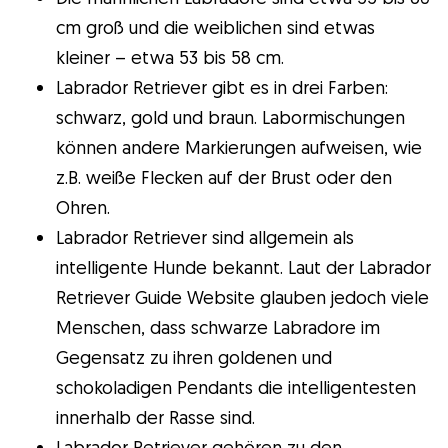
cm groß und die weiblichen sind etwas
Gudog ist der einfachste Weg, den
kleiner – etwa 53 bis 58 cm.
perfekten Hundesitter zu finden und zu
Labrador Retriever gibt es in drei Farben:
buchen. Tausende von liebevollen Sittern
schwarz, gold und braun. Labormischungen
sind bereit, sich um deinen Hund wie ein
können andere Markierungen aufweisen, wie
Familienmitglied zu kümmern! Tierärztliche
z.B. weiße Flecken auf der Brust oder den
Versorgung und Kostenlose Stornierung bei
Ohren.
jeder Buchung.
Labrador Retriever sind allgemein als
Entdecke Gudog
intelligente Hunde bekannt. Laut der Labrador
Retriever Guide Website glauben jedoch viele
Menschen, dass schwarze Labradore im
Gegensatz zu ihren goldenen und
schokoladigen Pendants die intelligentesten
innerhalb der Rasse sind.
Labrador Retriever gehören zu den