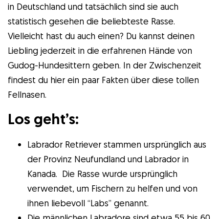
in Deutschland und tatsächlich sind sie auch
Wissenswert
statistisch gesehen die beliebteste Rasse.
Vielleicht hast du auch einen? Du kannst deinen
Kuriositäten
Liebling jederzeit in die erfahrenen Hände von
Gudog-Hundesittern geben. In der Zwischenzeit
Gesundheit
findest du hier ein paar Fakten über diese tollen
Fellnasen.
Erziehung
Los geht’s:
Hunderassen
Labrador Retriever stammen ursprünglich aus
der Provinz Neufundland und Labrador in
Hundesitter
Kanada. Die Rasse wurde ursprünglich
verwendet, um Fischern zu helfen und von
ihnen liebevoll “Labs” genannt.
Was ist Gudog?
Die männlichen Labradore sind etwa 55 bis 60