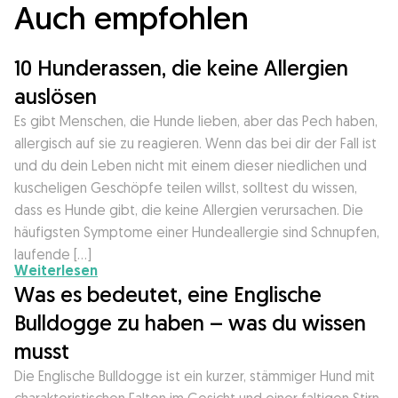
Auch empfohlen
10 Hunderassen, die keine Allergien
auslösen
Es gibt Menschen, die Hunde lieben, aber das Pech haben,
allergisch auf sie zu reagieren. Wenn das bei dir der Fall ist
und du dein Leben nicht mit einem dieser niedlichen und
kuscheligen Geschöpfe teilen willst, solltest du wissen,
dass es Hunde gibt, die keine Allergien verursachen. Die
häufigsten Symptome einer Hundeallergie sind Schnupfen,
laufende […]
Weiterlesen
Was es bedeutet, eine Englische
Bulldogge zu haben – was du wissen
musst
Die Englische Bulldogge ist ein kurzer, stämmiger Hund mit