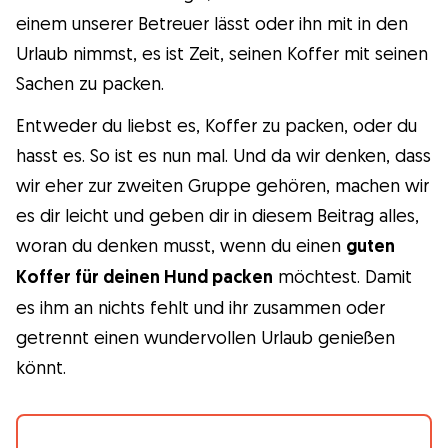
einem unserer Betreuer lässt oder ihn mit in den
Gudog ist der einfachste Weg, den
Urlaub nimmst, es ist Zeit, seinen Koffer mit seinen
perfekten Hundesitter zu finden und zu
Sachen zu packen.
buchen. Tausende von liebevollen Sittern
sind bereit, sich um deinen Hund wie ein
Entweder du liebst es, Koffer zu packen, oder du
Familienmitglied zu kümmern! Tierärztliche
hasst es. So ist es nun mal. Und da wir denken, dass
Versorgung und Kostenlose Stornierung bei
wir eher zur zweiten Gruppe gehören, machen wir
jeder Buchung.
es dir leicht und geben dir in diesem Beitrag alles,
woran du denken musst, wenn du einen
guten
Entdecke Gudog
Koffer für deinen Hund packen
möchtest. Damit
es ihm an nichts fehlt und ihr zusammen oder
getrennt einen wundervollen Urlaub genießen
könnt.