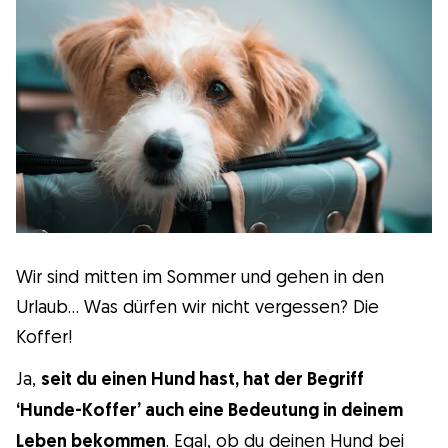
Wissenswert
Kuriositäten
Gesundheit
Erziehung
Wir sind mitten im Sommer und gehen in den
Hunderassen
Urlaub… Was dürfen wir nicht vergessen? Die
Koffer!
Hundesitter
Ja,
seit du einen Hund hast, hat der Begriff
‘Hunde-Koffer’ auch eine Bedeutung in deinem
Leben bekommen
. Egal, ob du deinen Hund bei
Was ist Gudog?