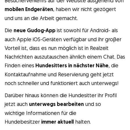
Besucherverkehrs auf der Website ausgehend von
Gudog ist der einfachste Weg, den
mobilen Endgeräten
, haben wir nicht gezögert
perfekten Hundesitter zu finden und zu
und uns an die Arbeit gemacht.
buchen. Tausende von liebevollen Sittern
Die
neue Gudog-App
ist sowohl für Android- als
sind bereit, sich um deinen Hund wie ein
auch Apple iOS-Geräten verfügbar und ihr groβer
Familienmitglied zu kümmern! Tierärztliche
Vorteil ist, dass es nun möglich ist in Realzeit
Versorgung und Kostenlose Stornierung bei
Nachrichten auszutauschen ähnlich einem Chat. Das
jeder Buchung.
Finden eines
Hundesitters in nächster Nähe
, die
Entdecke Gudog
Kontaktaufnahme und Reservierung geht jetzt
noch schneller und funktioniert auch unterwegs!
Darüber hinaus können die Hundesitter ihr Profil
jetzt auch
unterwegs bearbeiten
und so
wichtige Informationen für die
Hundebesitzer
immer aktuell
halten.