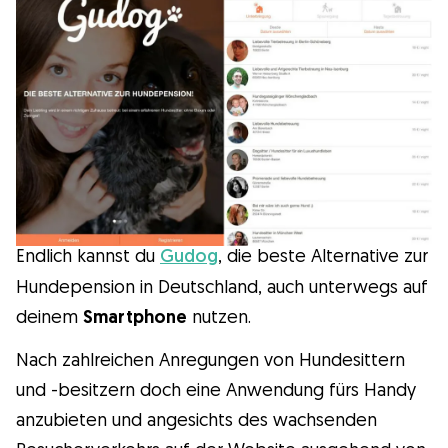
Wissenswert
Kuriositäten
Gesundheit
Erziehung
Endlich kannst du
Gudog
, die beste Alternative zur
Hundepension in Deutschland, auch unterwegs auf
Hunderassen
deinem
Smartphone
nutzen.
Hundesitter
Nach zahlreichen Anregungen von Hundesittern
und -besitzern doch eine Anwendung fürs Handy
anzubieten und angesichts des wachsenden
Was ist Gudog?