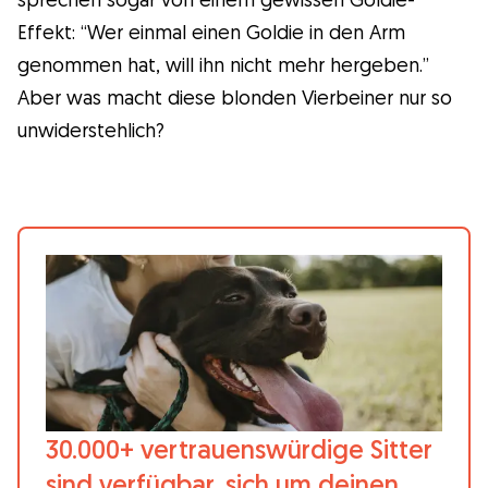
Gudog ist der einfachste Weg, den
Effekt: “Wer einmal einen Goldie in den Arm
perfekten Hundesitter zu finden und zu
genommen hat, will ihn nicht mehr hergeben.”
buchen. Tausende von liebevollen Sittern
Aber was macht diese blonden Vierbeiner nur so
sind bereit, sich um deinen Hund wie ein
unwiderstehlich?
Familienmitglied zu kümmern! Tierärztliche
Versorgung und Kostenlose Stornierung bei
jeder Buchung.
Entdecke Gudog
30.000+ vertrauenswürdige Sitter
sind verfügbar, sich um deinen