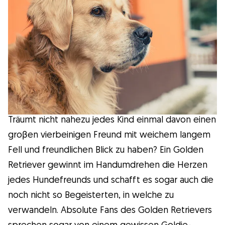
Wissenswert
Kuriositäten
Gesundheit
Erziehung
Träumt nicht nahezu jedes Kind einmal davon einen
groβen vierbeinigen Freund mit weichem langem
Hunderassen
Fell und freundlichen Blick zu haben? Ein Golden
Retriever gewinnt im Handumdrehen die Herzen
Hundesitter
jedes Hundefreunds und schafft es sogar auch die
noch nicht so Begeisterten, in welche zu
verwandeln. Absolute Fans des Golden Retrievers
Was ist Gudog?
sprechen sogar von einem gewissen Goldie-