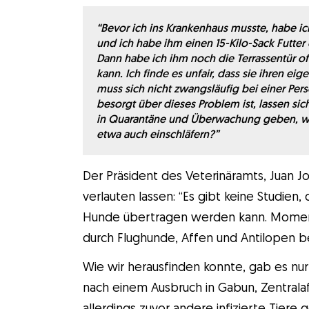
“Bevor ich ins Krankenhaus musste, habe 
und ich habe ihm einen 15-Kilo-Sack Futter 
Dann habe ich ihm noch die Terrassentür of
kann. Ich finde es unfair, dass sie ihren ei
muss sich nicht zwangsläufig bei einer P
besorgt über dieses Problem ist, lassen s
in Quarantäne und Überwachung geben, wi
etwa auch einschläfern?”
Der Präsident des Veterinäramts, Juan 
verlauten lassen: “Es gibt keine Studien
Hunde übertragen werden kann. Momenta
durch Flughunde, Affen und Antilopen b
Wie wir herausfinden konnte, gab es nur 
nach einem Ausbruch in Gabun, Zentralaf
allerdings zuvor andere infizierte Tiere 