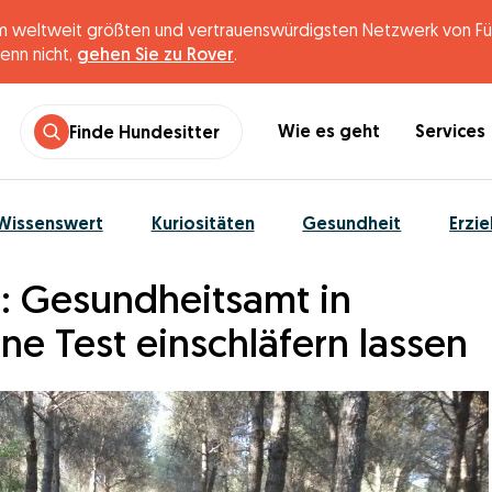
 weltweit größten und vertrauenswürdigsten Netzwerk von Fünf
enn nicht,
gehen Sie zu Rover
.
Wie es geht
Services
Finde Hundesitter
Wissenswert
Kuriositäten
Gesundheit
Erzi
n: Gesundheitsamt in
e Test einschläfern lassen