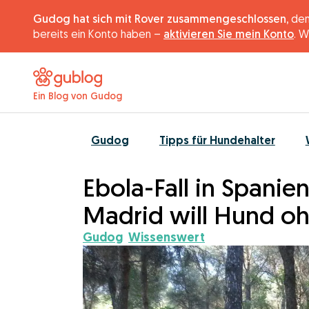
Gudog hat sich mit Rover zusammengeschlossen,
dem
bereits ein Konto haben –
aktivieren Sie mein Konto
. W
Ein Blog von Gudog
Gudog
Tipps für Hundehalter
Ebola-Fall in Spanie
Madrid will Hund ohn
Gudog
Wissenswert