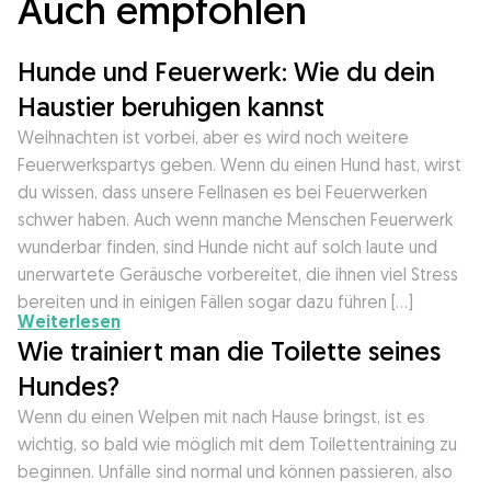
Auch empfohlen
Hunde und Feuerwerk: Wie du dein
Haustier beruhigen kannst
Weihnachten ist vorbei, aber es wird noch weitere
Feuerwerkspartys geben. Wenn du einen Hund hast, wirst
du wissen, dass unsere Fellnasen es bei Feuerwerken
schwer haben. Auch wenn manche Menschen Feuerwerk
wunderbar finden, sind Hunde nicht auf solch laute und
unerwartete Geräusche vorbereitet, die ihnen viel Stress
bereiten und in einigen Fällen sogar dazu führen […]
Weiterlesen
Wie trainiert man die Toilette seines
Hundes?
Wenn du einen Welpen mit nach Hause bringst, ist es
wichtig, so bald wie möglich mit dem Toilettentraining zu
beginnen. Unfälle sind normal und können passieren, also