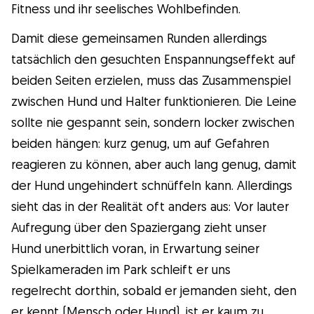
Fitness und ihr seelisches Wohlbefinden.
Gudog ist der einfachste Weg, den
Damit diese gemeinsamen Runden allerdings
perfekten Hundesitter zu finden und zu
tatsächlich den gesuchten Enspannungseffekt auf
buchen. Tausende von liebevollen Sittern
beiden Seiten erzielen, muss das Zusammenspiel
sind bereit, sich um deinen Hund wie ein
zwischen Hund und Halter funktionieren. Die Leine
Familienmitglied zu kümmern! Tierärztliche
sollte nie gespannt sein, sondern locker zwischen
Versorgung und Kostenlose Stornierung bei
beiden hängen: kurz genug, um auf Gefahren
jeder Buchung.
reagieren zu können, aber auch lang genug, damit
Entdecke Gudog
der Hund ungehindert schnüffeln kann. Allerdings
sieht das in der Realität oft anders aus: Vor lauter
Aufregung über den Spaziergang zieht unser
Hund unerbittlich voran, in Erwartung seiner
Spielkameraden im Park schleift er uns
regelrecht dorthin, sobald er jemanden sieht, den
er kennt (Mensch oder Hund), ist er kaum zu